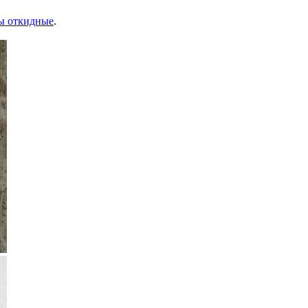
ы откидные
.