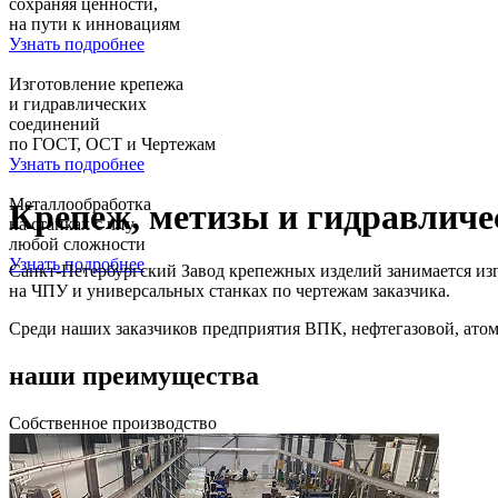
сохраняя ценности,
на пути к инновациям
Узнать подробнее
Изготовление
крепежа
и гидравлических
соединений
по ГОСТ, ОСТ и Чертежам
Узнать подробнее
Металлообработка
Крепеж, метизы и гидравличе
на станках с чпу
любой сложности
Узнать подробнее
Санкт-Петербургский Завод крепежных изделий занимается из
на ЧПУ и универсальных станках по чертежам заказчика.
Среди наших заказчиков предприятия ВПК, нефтегазовой, атомно
наши
преимущества
Собственное производство