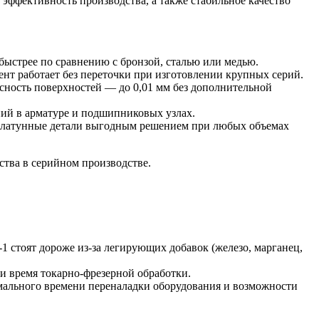
ффективность производства, а также стабильное качество
быстрее по сравнению с бронзой, сталью или медью.
нт работает без переточки при изготовлении крупных серий.
сность поверхностей — до 0,01 мм без дополнительной
ний в арматуре и подшипниковых узлах.
т латунные детали выгодным решением при любых объемах
ства в серийном производстве.
стоят дороже из-за легирующих добавок (железо, марганец,
 и время токарно-фрезерной обработки.
имального времени переналадки оборудования и возможности