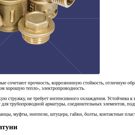
орые сочетают прочность, коррозионную стойкость, отличную о
ом хорошую тепло-, электропроводность.
кую стружку, не требует интенсивного охлаждения. Устойчива к 
т для трубопроводной арматуры, соединительных элементов, по
анцы, муфты, ниппели, штуцера, гайки, болты, контактные пла
атуни