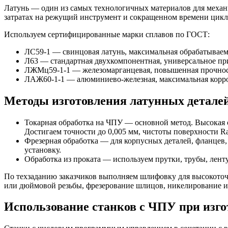
Латунь — один из самых технологичных материалов для механ
затратах на режущий инструмент и сокращенном времени цикл
Используем сертифицированные марки сплавов по ГОСТ:
ЛС59-1 — свинцовая латунь, максимальная обрабатываемо
Л63 — стандартная двухкомпонентная, универсальное пр
ЛЖМц59-1-1 — железомарганцевая, повышенная прочност
ЛАЖ60-1-1 — алюминиево-железная, максимальная корроз
Методы изготовления латунных детале
Токарная обработка на ЧПУ — основной метод. Высокая ск
Достигаем точности до 0,005 мм, чистоты поверхности Ra
Фрезерная обработка — для корпусных деталей, фланцев,
установку.
Обработка из проката — используем прутки, трубы, ленту
По техзаданию заказчиков выполняем шлифовку для высокоточн
или дюймовой резьбы, фрезерование шлицов, никелирование 
Использование станков с ЧПУ при изго