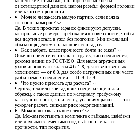
конические, стыковые, полнорезьбовые болты
с нестандартной длиной, шагом резьбы, формой головки
или классом прочности.
Можно ли заказать малую партию, если важна
точность размеров?
Да. В таких проектах заранее фиксируют допуски,
контрольные размеры, требования к поверхности, чтобы
вся партия встала в узел без подгонки. Минимальный
объем определяем под конкретную задачу.
Как выбрать класс прочности болта на заказ?
Обычно ориентируются на нагрузку, тип соединения,
рекомендации по ГОСТ/ISO. Для малонагруженных
узлов используют классы 4.6–5.8, для ответственных
механизмов — от 8.8, для особо нагруженных или часто
разбираемых соединений — 10.9–12.9.
Что нужно прислать для расчета?
Чертеж, техническое задание, спецификацию или
образец, а также данные по материалу, требуемому
классу прочности, количеству, условиям работы — это
ускоряет расчет, снижает риск недопониманий.
Можно ли заказать комплект?
Да. Можем поставить в комплекте с гайками, шайбами
или другими элементами под выбранный класс
прочности, тип покрытия.