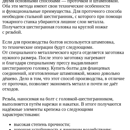
двумя основными способами — проточкой и штамповкой.
Оба эти метода имеют свои технические особенности
и функциональные преимущества. Для проточного способа
необходим стальной шестигранник, с которого при помощи
токарного станка убираются лишние слои металла.
Получается шестигранная головка на круглой ножке
с резьбой.
Если для производства болтов используется штамповка,
то технические операции будут следующими.
От специального металлического круга отделяется заготовка
нужного размера. После этого заготовку нагревают
и благодаря специальному прессу выдавливают
шестигранную головку. Купить болты для фланцевых
соединений, изготовленные штамповкой, можно довольно
дёшево. Дело в том, что этот способ производства, в отличие
от проточки, позволяет экономить металл и почти не даёт
отходов.
Резьба, наносимая на болт с головкой-шестигранником,
выполняется путём нарезки и накатки. В итоге получаются
надёжные элементы крепежа со следующими
характеристиками:
высокая степень прочности;
хорошая устойчивость к внешним воздействиям;