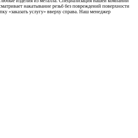
а любые изделия из металла. Специализация нашей компании
усматривает накатывание резьб без повреждений поверхности
пку «заказать услугу» вверху справа. Наш менеджер