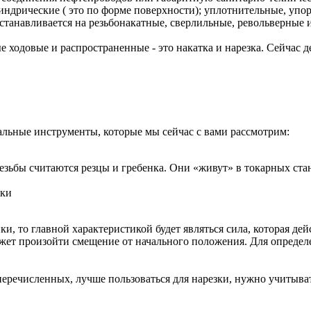
ндрические ( это по форме поверхности); уплотнительные, упор
устанавливается на резьбонакатные, сверлильные, револьверные 
е ходовые и распространенные - это накатка и нарезка. Сейчас 
льные инструменты, которые мы сейчас с вами рассмотрим:
зьбы считаются резцы и гребенка. Они «живут» в токарных стан
ики
и, то главной характеристикой будет являться сила, которая дей
может произойти смещение от начального положения. Для определ
перечисленных, лучше пользоваться для нарезки, нужно учитыв