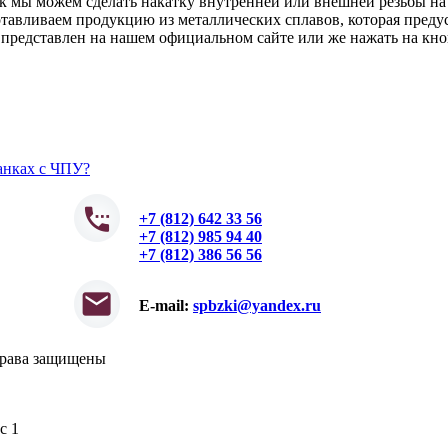
ак мы можем сделать накатку внутренней или внешней резьбы н
готавливаем продукцию из металлических сплавов, которая пред
 представлен на нашем официальном сайте или же нажать на кно
танках с ЧПУ?
+7 (812) 642 33 56
+7 (812) 985 94 40
+7 (812) 386 56 56
E-mail:
spbzki@yandex.ru
права защищены
с 1