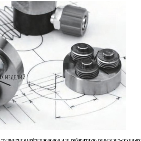
, соединения нефтепроводов или габаритную санитарно-техничес