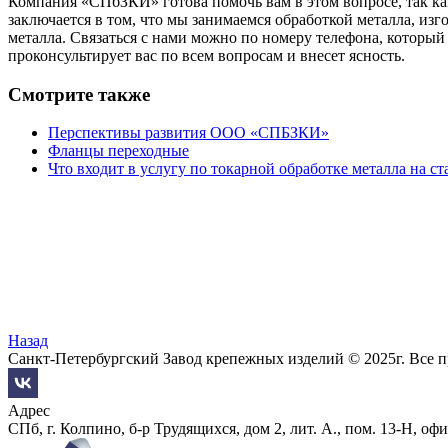
Компания «СПбЗКИ» готова помочь вам в этом вопросе, так к
заключается в том, что мы занимаемся обработкой металла, из
металла.
Связаться с нами можно по номеру телефона, который
проконсультирует вас по всем вопросам и внесет ясность.
Смотрите также
Перспективы развития ООО «СПБЗКИ»
Фланцы переходные
Что входит в услугу по токарной обработке металла на с
Назад
Санкт-Петербургский Завод крепежных изделий © 2025г. Все 
Адрес
СПб, г. Колпино, б-р Трудящихся, дом 2, лит. А., пом. 13-Н, офи