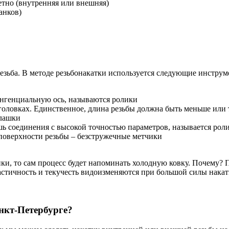
етно (внутренняя или внешняя)
анков)
зьба. В методе резьбонакатки используется следующие инструм
нгенциальную ось, называются ролики
оловках. Единственное, длина резьбы должна быть меньше или 
плашки
шь соединения с высокой точностью параметров, называется рол
а поверхности резьбы – безстружечные метчики
ики, то сам процесс будет напоминать холодную ковку. Почему? 
астичность и текучесть видоизменяются при большой силы накатк
анкт-Петербурге?